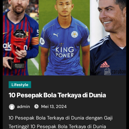
Lifestyle
10 Pesepak Bola Terkaya di Dunia
admin
Mei 13, 2024
10 Pesepak Bola Terkaya di Dunia dengan Gaji
Tertinggi! 10 Pesepak Bola Terkaya di Dunia