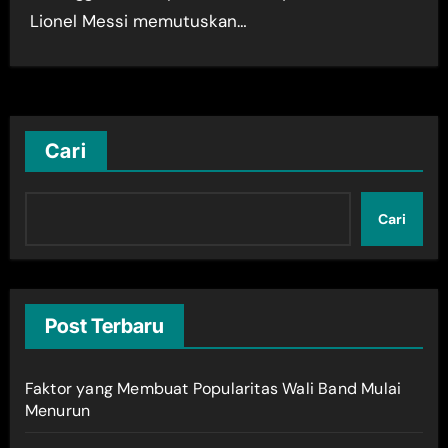
Lionel Messi memutuskan…
Cari
Cari
Post Terbaru
Faktor yang Membuat Popularitas Wali Band Mulai
Menurun