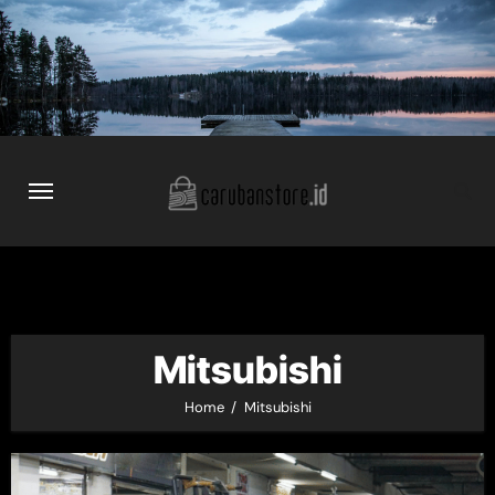
Skip
to
content
Mitsubishi
Home
Mitsubishi