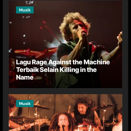
Musik
Lagu Rage Against the Machine
Terbaik Selain Killing in the
Name
Musik