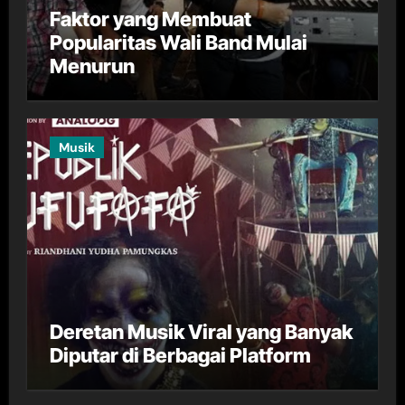
Faktor yang Membuat
Popularitas Wali Band Mulai
Menurun
Musik
Deretan Musik Viral yang Banyak
Diputar di Berbagai Platform