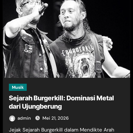
Musik
Sejarah Burgerkill: Dominasi Metal
dari Ujungberung
admin
Mei 21, 2026
Jejak Sejarah Burgerkill dalam Mendikte Arah