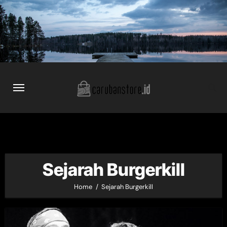
Skip
to
content
Sejarah Burgerkill
Home
Sejarah Burgerkill