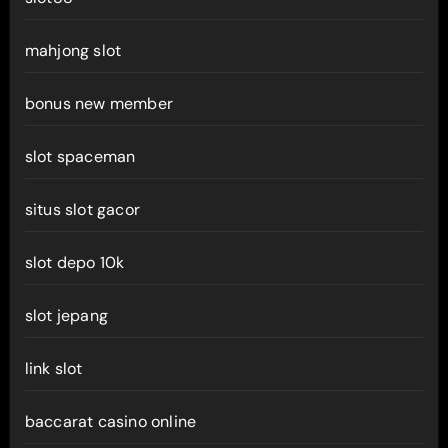
mahjong slot
bonus new member
slot spaceman
situs slot gacor
slot depo 10k
slot jepang
link slot
baccarat casino online