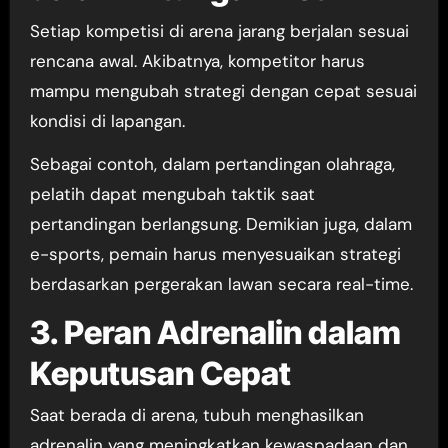
Setiap kompetisi di arena jarang berjalan sesuai
rencana awal. Akibatnya, kompetitor harus
mampu mengubah strategi dengan cepat sesuai
kondisi di lapangan.
Sebagai contoh, dalam pertandingan olahraga,
pelatih dapat mengubah taktik saat
pertandingan berlangsung. Demikian juga, dalam
e-sports, pemain harus menyesuaikan strategi
berdasarkan pergerakan lawan secara real-time.
3. Peran Adrenalin dalam
Keputusan Cepat
Saat berada di arena, tubuh menghasilkan
adrenalin yang meningkatkan kewaspadaan dan