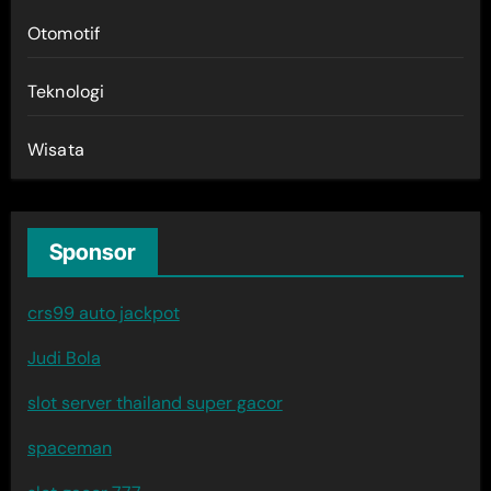
Otomotif
Teknologi
Wisata
Sponsor
crs99 auto jackpot
Judi Bola
slot server thailand super gacor
spaceman