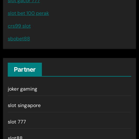
slot gacor 777
slot bet 100 perak
crs99 slot
sbobet88
Partner
joker gaming
slot singapore
slot 777
slot88