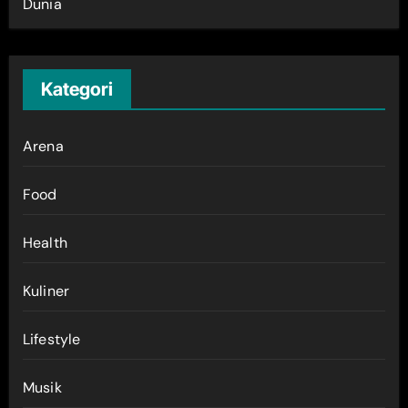
Dunia
Kategori
Arena
Food
Health
Kuliner
Lifestyle
Musik