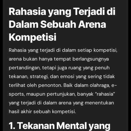
Rahasia yang Terjadi di
Dalam Sebuah Arena
Kompetisi
Rahasia yang terjadi di dalam setiap kompetisi,
arena bukan hanya tempat berlangsungnya
pertandingan, tetapi juga ruang yang penuh
tekanan, strategi, dan emosi yang sering tidak
terlihat oleh penonton. Baik dalam olahraga, e-
sports, maupun pertunjukan, banyak “rahasia”
yang terjadi di dalam arena yang menentukan
hasil akhir sebuah kompetisi.
1. Tekanan Mental yang