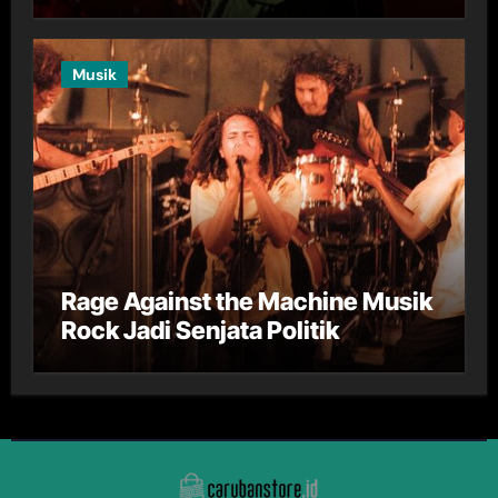
Musik
Rage Against the Machine Musik
Rock Jadi Senjata Politik