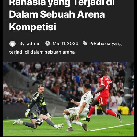
Rahasia yang Terjadi di
Dalam Sebuah Arena
Kompetisi
By
admin
Mei 11, 2026
#
Rahasia yang
terjadi di dalam sebuah arena