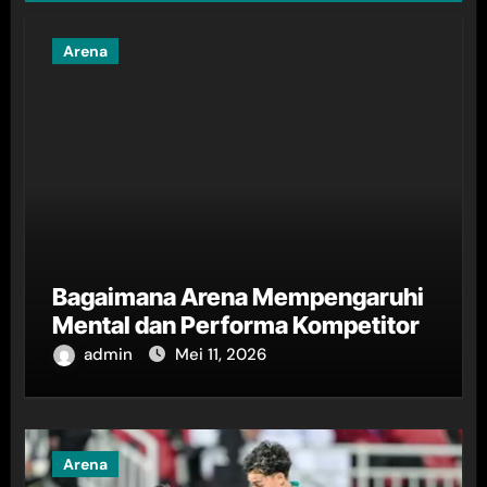
Arena
Bagaimana Arena Mempengaruhi
Mental dan Performa Kompetitor
admin
Mei 11, 2026
Arena