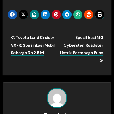
Navigasi
Toyota Land Cruiser
Spesifikasi MG
pos
VX-R: Spesifikasi Mobil
Cyberster, Roadster
Seharga Rp 2,5 M
Listrik Bertenaga Buas